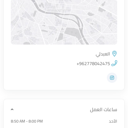
العبدلي
اضغط لتحميل الموقع
+962778042475
زيارة حساب المتجر على Instagram
ساعات العمل
الأحد
8:50 AM - 8:00 PM