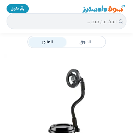
دخول
سوق دادسترز الرئيسية
السوق
المتاجر