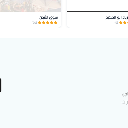
ياد ابو الحكيم
سوق الأردن
(20)
(9)
ر،
رات