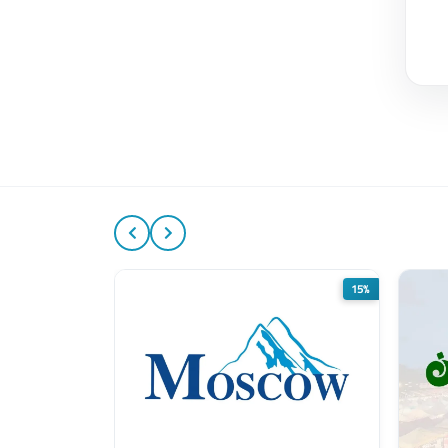
5%
15%