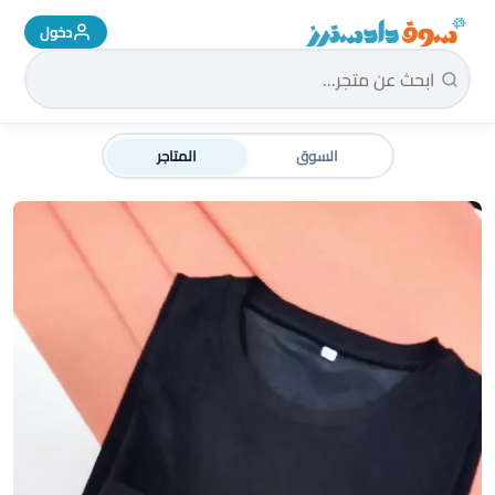
دخول
سوق دادسترز الرئيسية
السوق
المتاجر