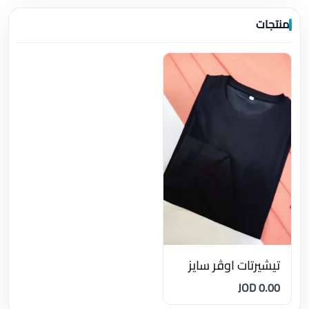
منتجات
تيشيرتات اوڤر سايز
0.00 JOD