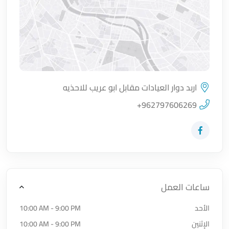
اربد دوار العيادات مقابل ابو عريب للاحذيه
اضغط لتحميل الموقع
+962797606269
زيارة حساب المتجر على Facebook-f
ساعات العمل
الأحد
10:00 AM - 9:00 PM
الإثنين
10:00 AM - 9:00 PM