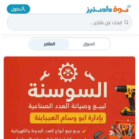
دخول
سوق دادسترز الرئيسية
السوق
المتاجر