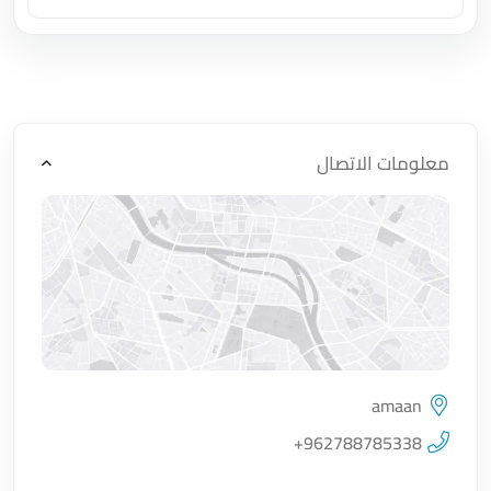
اضغط لتحميل الموقع
معلومات الاتصال
amaan
اضغط لتحميل الموقع
+962788785338