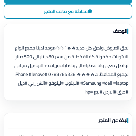
محادثة مع صاحب المتجر
الوصف
لحق العروض ولحق كل جديد🔥🔥 ✅️✅️✅️يوجد لدينا جميع انواع
الابتوبات مكفولة كفالة خطية من سعر 80 دينار الى 500 دينار
تواصل معي وانا بعطيك الي بدك اياه وزيادة + التوصيل مجاني
لجميع المحافظات🔥🔥🔥🔥 0788785338 #iPhone #lenovo
#Samsung #dell #laptop #لابتوب #لينوفو #اتش_بي #ديل
#حرق #الاردن #بيع #hp
نبذة عن المتجر