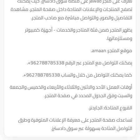
تعرّف على متجر jawad على منصة سوق دادسترز، حيث يمكنك
تصفح المنتجات والإعلانات المتاحة داخل صفحة المتجر، مشاهدة
التفاصيل والصور، والتواصل مباشرة مع صاحب المتجر.
يظهر المتجر ضمن فئة المتاجر والخدمات - أجهزة كمبيوتر
ومستلزماتها.
موقع المتجر: amaan.
يمكنك التواصل مع المتجر عبر الرقم
+962788785338
.
كما يمكنك التواصل من خلال واتساب
+962788785338
.
أوقات العمل: الأحد والاثنين والثلاثاء والأربعاء والخميس والجمعة
والسبت وفق الجدول المحدد في صفحة المتجر.
الفروع المتاحة: الجاردنز.
تساعدك صفحة المتجر على معرفة الإعلانات المتوفرة وطرق
التواصل المتاحة بسهولة عبر سوق دادسترز.