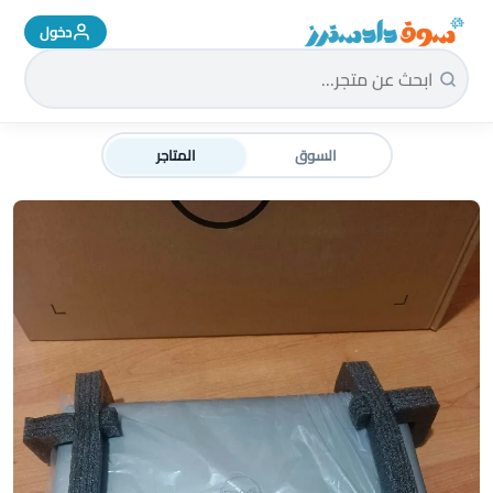
دخول
سوق دادسترز الرئيسية
السوق
المتاجر