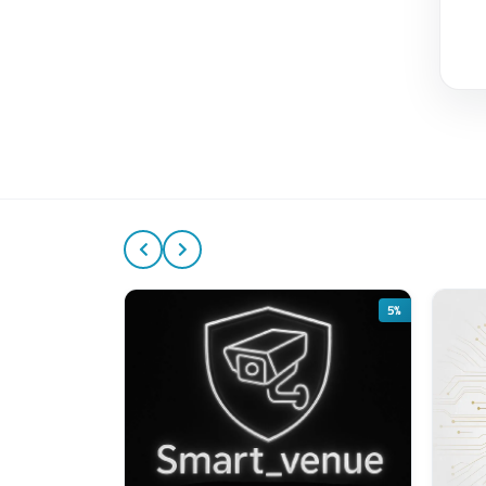
10%
5%