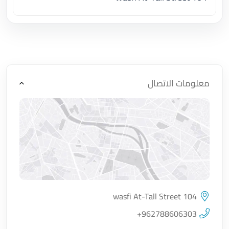
اضغط لتحميل الموقع
معلومات الاتصال
wasfi At-Tall Street 104
اضغط لتحميل الموقع
+962788606303