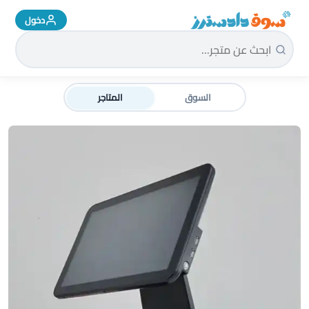
دخول
سوق دادسترز الرئيسية
السوق
المتاجر