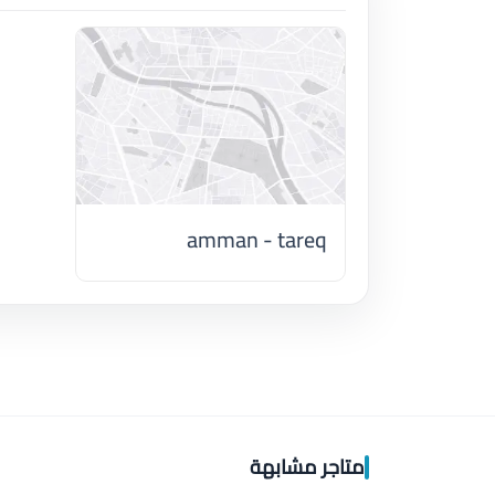
amman - tareq
اضغط لتحميل الموقع
متاجر مشابهة