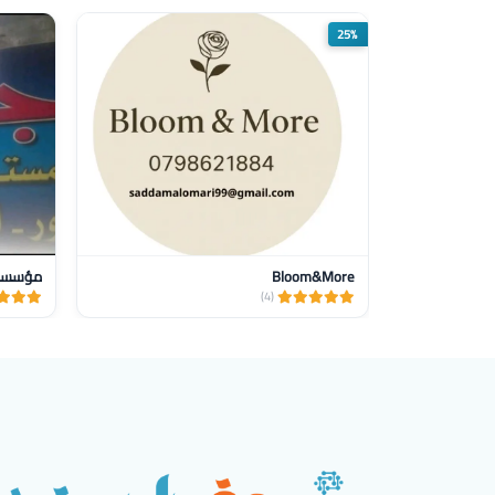
25%
Bloom&More
مؤسسة ج
(4)