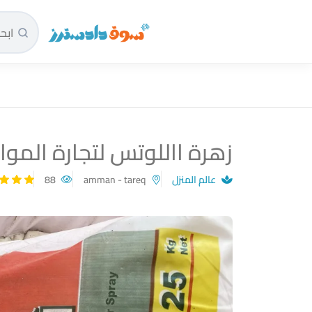
سوق دادسترز الرئيسية
زهرة االلوتس لتجارة المواد
عالم المنزل
amman - tareq
88