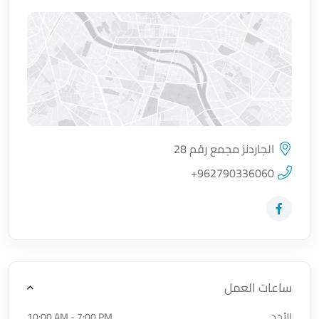
الجاردنز مجمع رقم 28
اضغط لتحميل الموقع
+962790336060
زيارة حساب المتجر على Facebook-f
ساعات العمل
الأحد
10:00 AM - 7:00 PM