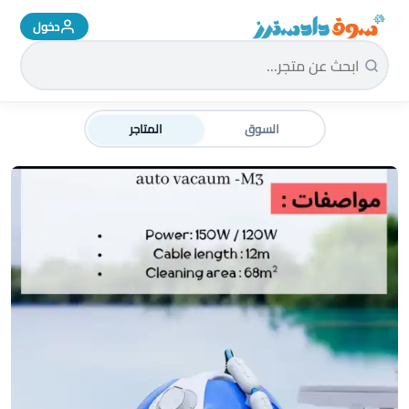
دخول
سوق دادسترز الرئيسية
السوق
المتاجر