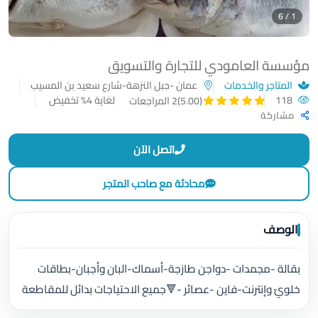
1 / 6
مؤسسة العامودي للتجارة والتسويق
المتاجر والخدمات
عمان -جبل النزهة-شارع سعيد بن المسيب
118
لغاية 4% تخفيض
(5.00)
2 المراجعات
مشاركة
اتصل الآن
محادثة مع صاحب المتجر
الوصف
بقالة -مجمدات -دواجن طازجة-أسماك-البان وأجبان-بطاقات
خلويّ وإنترنت-فاين -عصائر -🔻جميع الاحتياجات بدائل للمقاطعة