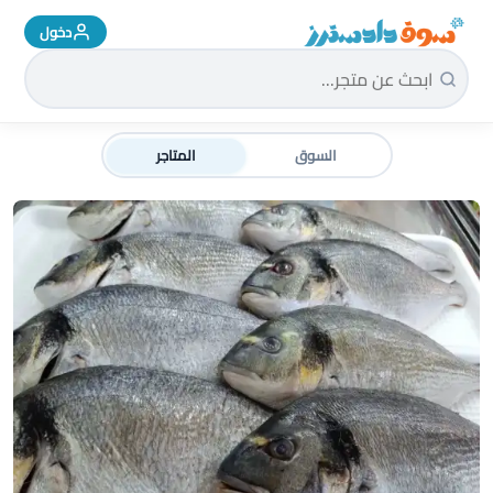
دخول
سوق دادسترز الرئيسية
السوق
المتاجر