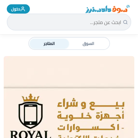
دخول
سوق دادسترز الرئيسية
السوق
المتاجر