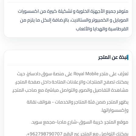
متوفر جميع الأجهزة الخلوية و تشكيلة كبيرة من اكسسورات
الموبايل و الكمبيوتر والستالايت. بالإضافة إلىكل ما يلزم من
القرطاسية والهدايا والألعاب
نبذة عن المتجر
تعرّف على متجر Royal Mobile على منصة سوق دادسترز، حيث
يمكنك تصفح المنتجات والإعلانات المتاحة داخل صفحة المتجر،
مشاهدة التفاصيل والصور، والتواصل مباشرة مع صاحب المتجر.
يظهر المتجر ضمن فئة المتاجر والخدمات - هواتف نقالة
وإكسسواراتها.
موقع المتجر: خريبة السوق-شارع مادبا-مجمع سويد.
يمكنك التواصل مع المتجر عبر الرقم
+962798790707
.