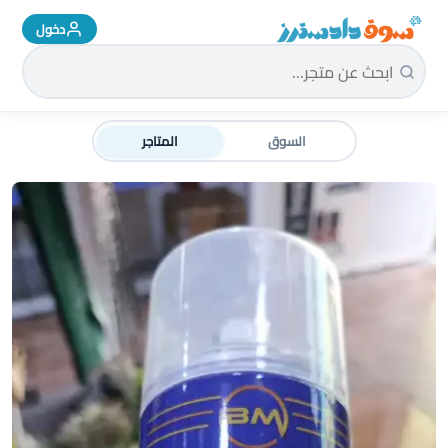
دخول
سوق دادسترز الرئيسية
السوق
المتاجر