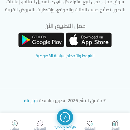
سوق محلي ذكي لبيع وشراء كل شيء. تسجيل المتاجر، إعلانات
بالصور، تصفّح حسب الفئات والموقع، وإشعارات بالعروض القريبة
حمل التطبيق الآن
تحميل تطبيق سوق دادسترز من App Store
تحميل تطبيق سوق دادسترز من 
الشروط والأحكام
|
سياسة الخصوصية
© حقوق النشر 2026. تطوير بواسطة
جيل تك
هل أنت صاحب عمل؟
السوق
المفضلة
المحادثات
حسابي