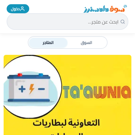
دخول
سوق دادسترز الرئيسية
السوق
المتاجر