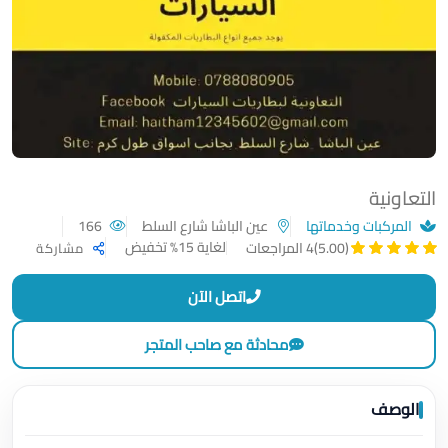
التعاونية
المركبات وخدماتها
عين الباشا شارع السلط
166
لغاية 15% تخفيض
(5.00)
4 المراجعات
مشاركة
اتصل الآن
محادثة مع صاحب المتجر
الوصف