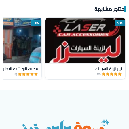
متاجر مشابهة
30%
50%
ليزر لزينة السيارات
محلات الرواشده للاطارات 
(5)
(10)