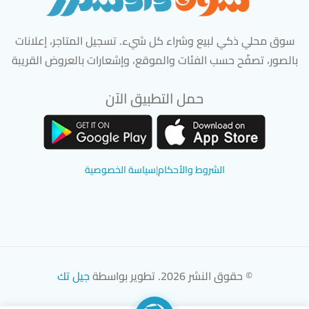
سوق محلي ذكي لبيع وشراء كل شيء. تسجيل المتاجر، إعلانات
بالصور، تصفّح حسب الفئات والموقع، وإشعارات بالعروض القريبة
حمل التطبيق الآن
تحميل تطبيق سوق دادسترز من App Store
تحميل تطبيق سوق دادسترز من 
الشروط والأحكام
|
سياسة الخصوصية
© حقوق النشر 2026. تطوير بواسطة
جيل تك