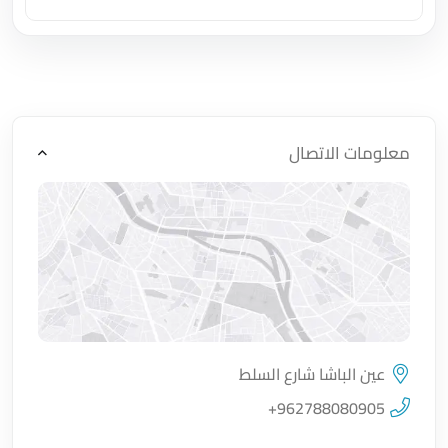
اضغط لتحميل الموقع
معلومات الاتصال
عين الباشا شارع السلط
اضغط لتحميل الموقع
+962788080905