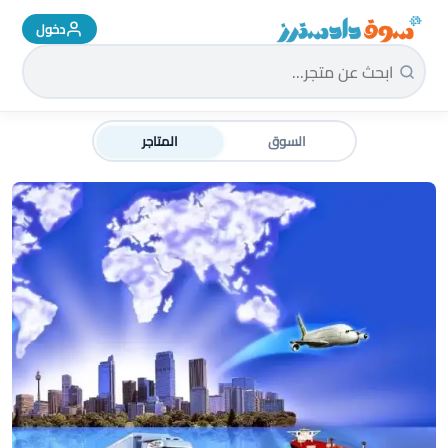
دخول
سوق دادسترز الرئيسية
السوق
المتاجر