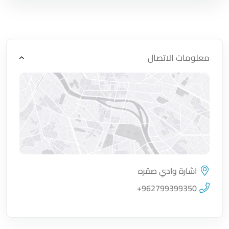
معلومات الاتصال
اشارة وادي صقره
اضغط لتحميل الموقع
+962799399350