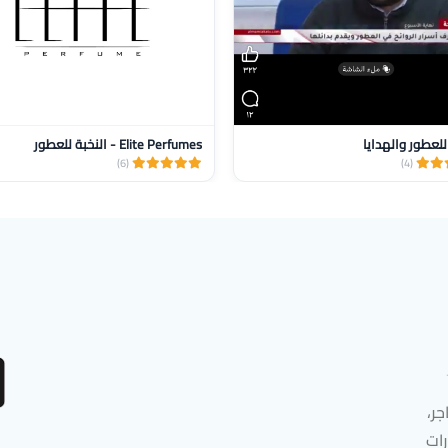
للعطور والهدايا
Elite Perfumes - النخبة للعطور
(6)
(4)
ر،
رات