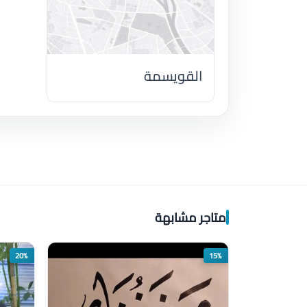
القويسمة
اضغط لتحميل الموقع
متاجر مشابهة
20%
15%