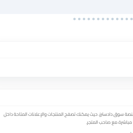
 متجر MURAD ALSAHEB PARFUM على منصة سوق دادسترز، حيث يمكنك تصفح المنتجات والإعلانات المتاحة داخل
مباشرة مع صاحب المتجر.