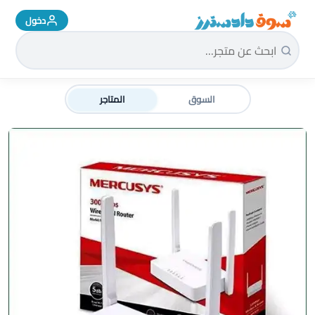
دخول
سوق دادسترز الرئيسية
السوق
المتاجر