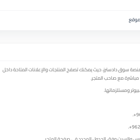
لموقع
 متجر freelancer technical support على منصة سوق دادسترز، حيث يمكنك تصفح المنتجات والإعلانات المتاحة داخل
مباشرة مع صاحب المتجر.
يوتر ومستلزماتها.
.
+9
.
+96
الخميس والسبت وفق الجدول المحدد في صفحة المتجر.