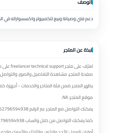
الوصف
دعم فني وصيانة وبيع للكمبيوتر واكسسواراته في ا
نبذة عن المتجر
تعرّف على
صفحة المتجر، مشاهدة التفاصيل والصور، والتواصل 
يظهر المتجر ضمن فئة المتاجر والخدمات - أجهزة كمب
موقع المتجر: NA.
يمكنك التواصل مع المتجر عبر الرقم
62796594938
كما يمكنك التواصل من خلال واتساب
2796594938
أوقات العمل: الأحد والاثنين والثلاثاء والأربعاء و