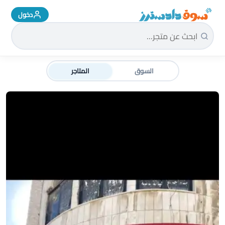
دخول
سوق دادسترز الرئيسية
السوق
المتاجر