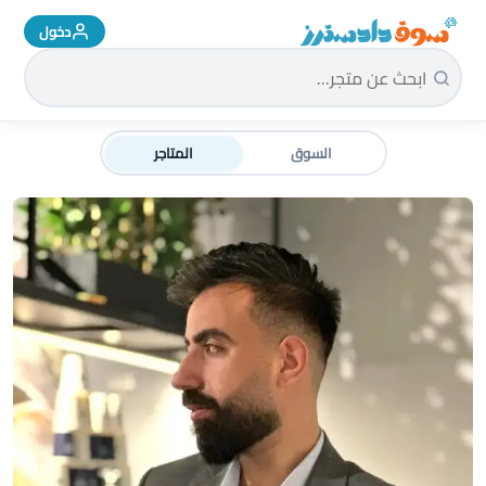
دخول
سوق دادسترز الرئيسية
السوق
المتاجر