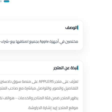
الوصف
مختصين في أجهزة Apple بجميع اصنافها بيع-شراء-صيانة
نبذة عن المتجر
تعرّف على متجر APPLERS على م
التفاصيل والصور، والتواصل مباشرة مع صاحب المتجر
يظهر المتجر ضمن فئة المتاجر والخدمات - هواتف نق
موقع المتجر: إربد إشارة الدراوشة.