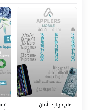
صلح جهازك بأمان
قسط