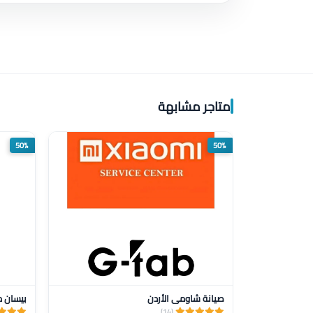
متاجر مشابهة
50%
50%
صيانة شاومي الأردن
بيسان م
(14)