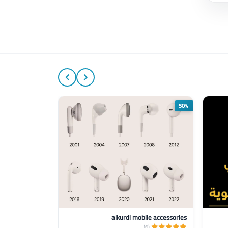
50%
50%
alkurdi mobile accessories
الجاروشي موباي
(6)
(6)