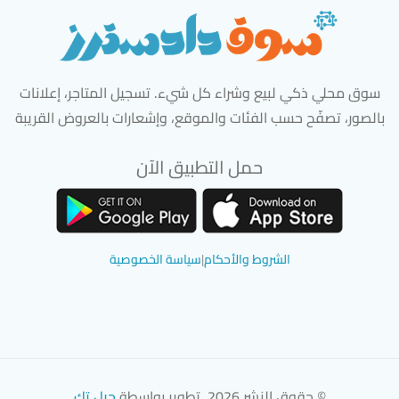
سوق محلي ذكي لبيع وشراء كل شيء. تسجيل المتاجر، إعلانات
بالصور، تصفّح حسب الفئات والموقع، وإشعارات بالعروض القريبة
حمل التطبيق الآن
تحميل تطبيق سوق دادسترز من App Store
تحميل تطبيق سوق دادسترز من 
الشروط والأحكام
|
سياسة الخصوصية
© حقوق النشر 2026. تطوير بواسطة
جيل تك