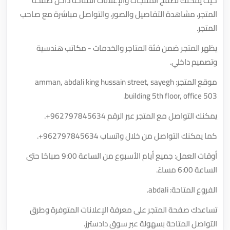
حيث يمكنك تصفح المنتجات والإعلانات المتاحة داخل صفحة
المتجر، مشاهدة التفاصيل والصور، والتواصل مباشرة مع صاحب
المتجر.
يظهر المتجر ضمن فئة المتاجر والخدمات - مكاتب هندسية
وتصميم داخلي.
موقع المتجر: amman, abdali king hussain street, sayegh
building 5th floor, office 503.
يمكنك التواصل مع المتجر عبر الرقم
+962797845634
.
كما يمكنك التواصل من خلال واتساب
+962797845634
.
أوقات العمل: جميع أيام الأسبوع من الساعة 9:00 صباحًا حتى
الساعة 6:00 مساءً.
الفروع المتاحة: abdali.
تساعدك صفحة المتجر على معرفة الإعلانات المتوفرة وطرق
التواصل المتاحة بسهولة عبر سوق دادسترز.