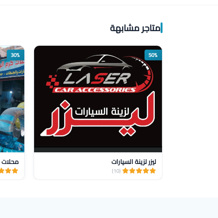
متاجر مشابهة
30%
50%
ليزر لزينة السيارات
محلات ا
(10)