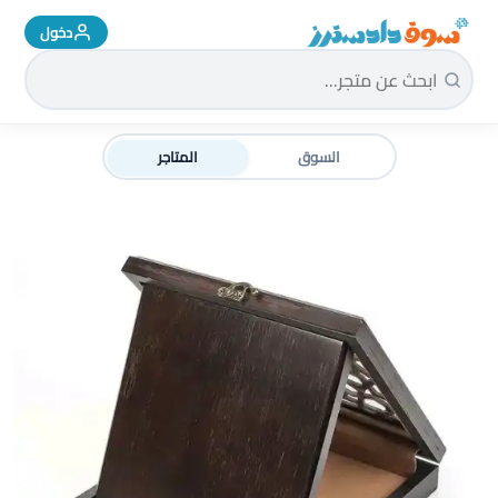
دخول
سوق دادسترز الرئيسية
السوق
المتاجر