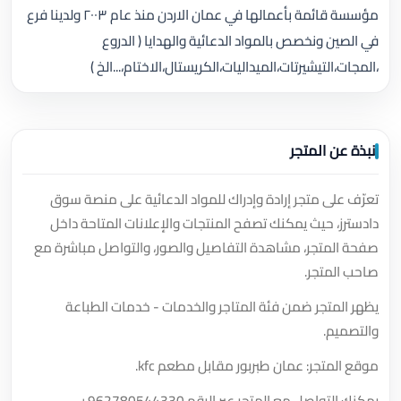
مؤسسة قائمة بأعمالها في عمان الاردن منذ عام ٢٠٠٣ ولدينا فرع
في الصين ونخصص بالمواد الدعائية والهدايا ( الدروع
،المجات،التيشيرتات،الميداليات،الكريستال،الاختام،...الخ )
نبذة عن المتجر
تعرّف على متجر إرادة وإدراك للمواد الدعائية على منصة سوق
دادسترز، حيث يمكنك تصفح المنتجات والإعلانات المتاحة داخل
صفحة المتجر، مشاهدة التفاصيل والصور، والتواصل مباشرة مع
صاحب المتجر.
يظهر المتجر ضمن فئة المتاجر والخدمات - خدمات الطباعة
والتصميم.
موقع المتجر: عمان طبربور مقابل مطعم kfc.
يمكنك التواصل مع المتجر عبر الرقم
+962780544330
.