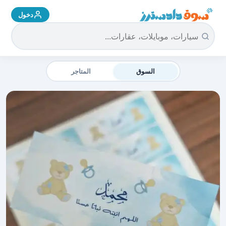
دخول
سوق دادسترز الرئيسية
السوق
المتاجر