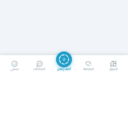
إرسال رسالة
إجراء مكالمة
السوق
المفضلة
أضف إعلان
المحادثات
حسابي