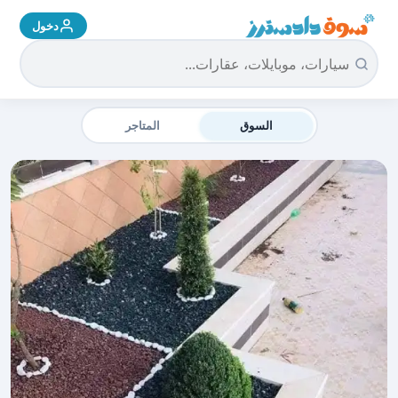
دخول
سوق دادسترز الرئيسية
السوق
المتاجر