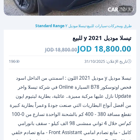
1 / 12
طرق ومحركات
سيارات للبيع
تيسلا
موديل Y
Standard Range
›
›
›
›
تيسلا موديل y 2021 للبيع
18,800.00 JOD
18,800.00 JOD
تاريخ الإعلان: 31/10/2025
196
تيسلا موديل y موديل 2021 اللون : اسمنتي من الداخل اسود
فحص اوتوسكور B78 السيارة Online في شركة تيسلا واخر
Update نازل عليها مركبة مميزة.. عائلية، بطارية ليثيوم ايون
من أفضل أنواع البطاريات التي صنعت جودةً وعمراً بطارية كبيرة
تقطع مسافة 380 - 400 كم بالشحنة الواحدة تسارع من 0-100
كم/س خلال 4 ثواني ممشىى 98 الف كيلو - سقف بانورامي
كامل - مانع تصادم امامي Front Assistant - مانع تصادم خلفي