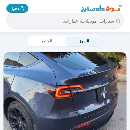
دخول
سوق دادسترز الرئيسية
السوق
المتاجر