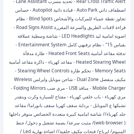
Rear Cross Traffic Alert - تحديد مسرب Lane Assistant -
اصطفاف ذاتي Auto Park - قيادة ذاتية Autopilot - حساس
تجاوز نقطة عمياء للمركبات والأشخاص Blind Spots - نظام
قراءة لافتات الطريق والسرعة المقررة Road Signs Assist -
اضوية امامية ليد LED Headlights - شاشة وسطية عملاقة
بقياس 15" - نظام ترفيهي كامل Entertainment System -
تدفئة مقاعد أمامية Heated Front Seats - طارة مدفأة
Heated Stearing Wheel - مقاعد كهرباء - ذاكرة مقاعد أمامية
Memory Seats - تحكم طارة Stearing Wheel Controls -
مكيف منفصل Dual Zone - شاحن موبايل وايرلس Wireless
Mobile Charger - منافذ USB - مري ضب Folding Mirrors -
مري كهرباء - باب خلفي كهرباء - مفتاح للسياره وكرت وبتقدر
تشبكها ع الموبايل - برداية سقف كهربا سقف بانوراما/ مقاعد
جلد كهرباء// شاشة امامية كبيرة متعددة الخصائص متوفر داخلها
( web browser)/ مثبت سرعة/ بصمة تشغيل و دخول/ جنط
المنيوم/ ايرباج/ فتحات مكيف خلفية// اضاءة نهارية Led /