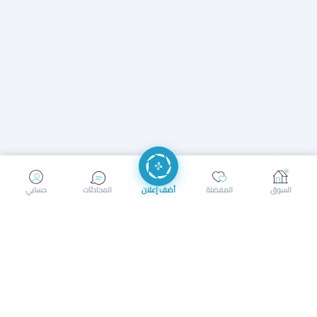
إرسال رسالة
إجراء مكالمة
السوق
المفضلة
أضف إعلان
المحادثات
حسابي