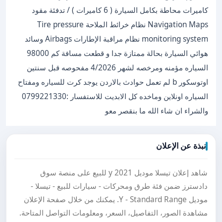
كاميرات محاطة بكامل السيارة ( 6 كاميرات ) / تدفئة مقود
Navigation Maps نظام خرائط الملاحة Tire pressure
monitoring system نظام مراقبة الإطارات Airbags وسائد
هوائي السيارة بحالة ممتازة جدا و قطعت مسافة كم 98000
السياره مؤمنه ومرخصه لشهر 4/2026 مفحوصه قبل سنتين
اوتوسكور b لم تعمل حوادث بالاردن يوجد كرت للسياره ومفتاح
السياره اونلاين وماخده كل الابديت للاستفسار :0799221330
والشراء ان شاء الله ما بنقصر معو
نبذة عن الإعلان
شاهد إعلان تيسلا موديل y 2021 للبيع على منصة سوق
دادسترز ضمن فئة طرق ومحركات - سيارات للبيع - تيسلا -
موديل Y - Standard Range. يمكنك من خلال صفحة الإعلان
مشاهدة الصور، التفاصيل، السعر، ومعلومات التواصل المتاحة.