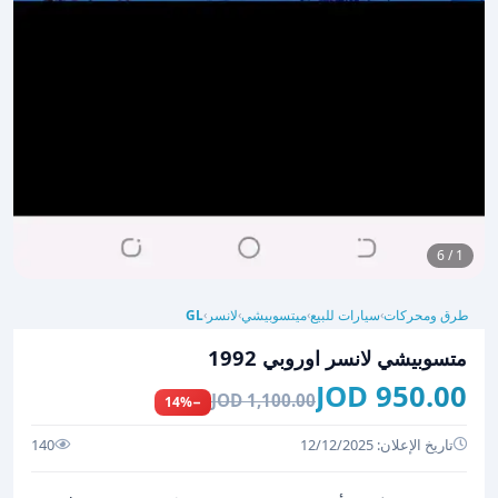
1 / 6
طرق ومحركات
سيارات للبيع
ميتسوبيشي
لانسر
GL
›
›
›
›
متسوبيشي لانسر اوروبي 1992
950.00 JOD
1,100.00 JOD
−14%
تاريخ الإعلان: 12/12/2025
140