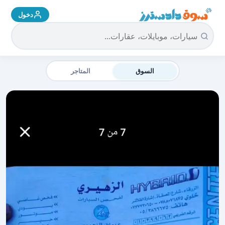
دخول
سوق دادسترز الرئيسية
السوق
المتاجر