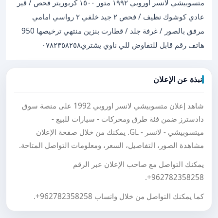
متسوبيشي لانسر أوروبي ١٩٩٢ متور ١٥٠٠ كربوريتر فحص / قير
عادي كوشوك نظيف / فحص ٢ جيد خلفي ٢ رواسي امامي
مرفق بالصور / غرفة جلد / قطارت بنزين منتهي ترخيصها 950
هاتف رقم قابل للتفاوض للي ناوي يشتري٠٧٨٢٣٥٨٢٥٨
نبذة عن الإعلان
شاهد إعلان متسوبيشي لانسر اوروبي 1992 على منصة سوق
دادسترز ضمن فئة طرق ومحركات - سيارات للبيع -
ميتسوبيشي - لانسر - GL. يمكنك من خلال صفحة الإعلان
مشاهدة الصور، التفاصيل، السعر، ومعلومات التواصل المتاحة.
يمكنك التواصل مع صاحب الإعلان عبر الرقم
.
+962782358258
كما يمكنك التواصل من خلال واتساب
+962782358258
.