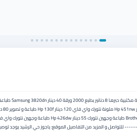
يتوفر مجموعة طابعات مستعملة بحال الوكالة Canon 6030 طابعة مكتبية حبرها 8 دنانير بطبع 2000 ورقة 40 دينار 3820dn
477nw ملونة طباعة و تصوير نتورك واي فاي 220 دينار Brother 5450dn طباعة وجهين نتورك 55 دينار Hp 426dw طباعة وجهين ن
---------------- للتواصل و المزيد من التفاصيل الموقع: ياجوز حي الرشيد يوجد توص