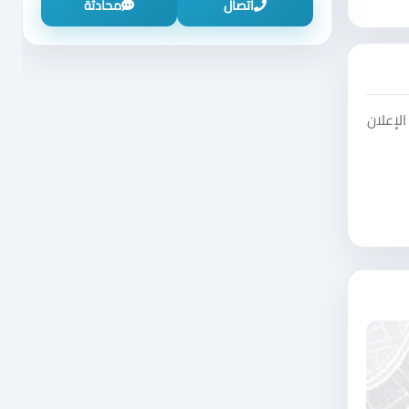
اتصال
محادثة
لإعلان