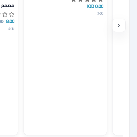
ك او كرتك الخاص
عرض تفاص
خاص
مصمم ج
0.00 JOD
2
8.00 JOD
OD
4