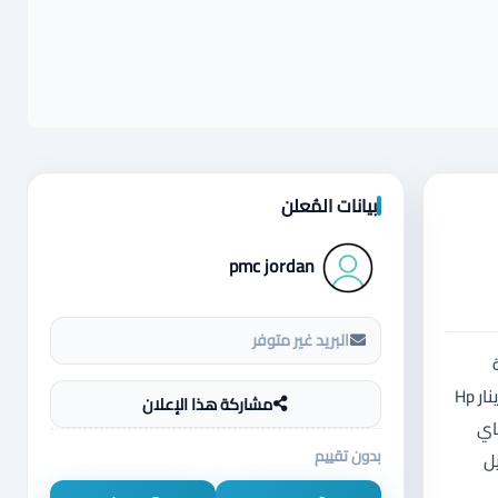
بيانات المُعلن
pmc jordan
البريد غير متوفر
Samsung  طباعة
وجهين نتورك 65 دينار Hp 130fw طباعة و تصوير واي فاي 100 دينار Hp 451nw ملونة نتورك واي فاي 120 دينار Hp 130f طباعة و تصوير 80 دينار Hp
مشاركة هذا الإعلان
تورك واي فاي
بدون تقييم
يل