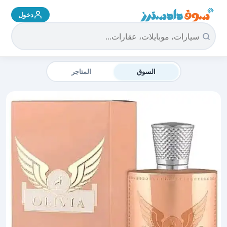
دخول
سوق دادسترز الرئيسية
السوق
المتاجر