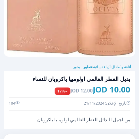
أناقة وأطفال
أزياء نسائية
عطور - بخور
›
›
بديل العطر العالمي اولومبيا باكروبان للنساء
10.00 JOD
12.00 JOD
−17%
تاريخ الإعلان: 21/11/2024
104
من اجمل البدائل للعطر العالمي اولومبيا باكروبان