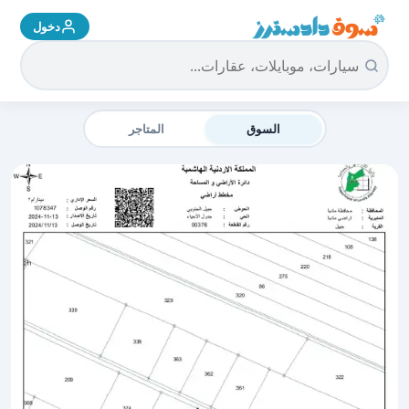
دخول
سوق دادسترز الرئيسية
السوق
المتاجر