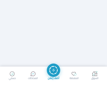
إرسال رسالة
إجراء مكالمة
السوق
المفضلة
أضف إعلان
المحادثات
حسابي