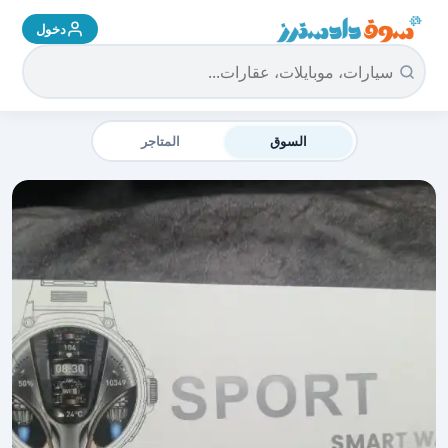
دخول
سوق دادسترز الرئيسية
السوق
المتاجر