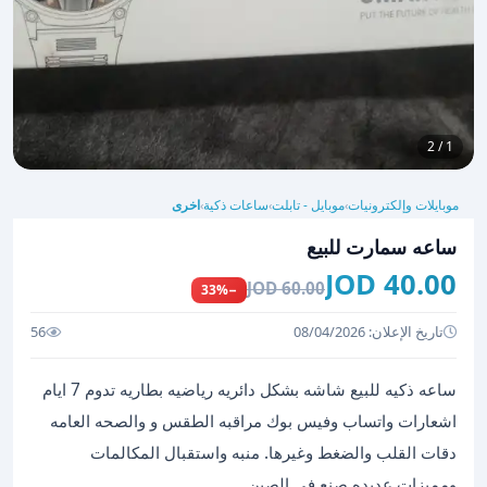
1 / 2
موبايلات وإلكترونيات
موبايل - تابلت
ساعات ذكية
اخرى
›
›
›
ساعه سمارت للبيع
40.00 JOD
60.00 JOD
−33%
تاريخ الإعلان: 08/04/2026
56
ساعه ذكيه للبيع شاشه بشكل دائريه رياضيه بطاريه تدوم 7 ايام
اشعارات واتساب وفيس بوك مراقبه الطقس و والصحه العامه
دقات القلب والضغط وغيرها. منبه واستقبال المكالمات
ومميزات عديده صنع في الصين