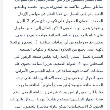
مناطق بيشاور الباكستانية المعروفة بتربتها الخصبة وطبيعتها
النقية. يتم جني العسل من خلايا النحل في مواسم الإزهار
المحددة لضمان الحصول على نكهة ومذاق مركز. 2. اللون
والقوام: يتميز بلونه الذهبي الداكن المائل إلى العنبر، ما يدل
على غناه بالمعادن والعناصر الغذائية. قوامه كثيف وطبيعي،
يعكس نقاءه وخلوه من أي إضافات صناعية. 3. الطعم والرائحة:
نكهته غنية، تجمع بين الحلاوة المعتدلة والنكهات الطبيعية
المميزة لعسل السدر. رائحته زكية تعكس طبيعة الزهور التي
استخلص منها. 4. الفوائد الصحية: تعزيز المناعة: يحتوي على
مضادات أكسدة قوية تساعد في حماية الجسم من الأمراض.
مفيد للجهاز الهضمي: يعزز صحة الأمعاء ويساعد على تهدئة
المعدة. طاقة طبيعية: يُعتبر مصدراً طبيعياً للطاقة، ما يجعله
مثالياً للرياضيين أو لمن يبحث عن تعزيز نشاطه اليومي. دعم
صحة الجهاز التنفسي: يستخدم تقليدياً لتهدئة السعال والتهابات
الحلق. 5. الاستخدامات: يمكن تناوله مباشرةً للحصول على