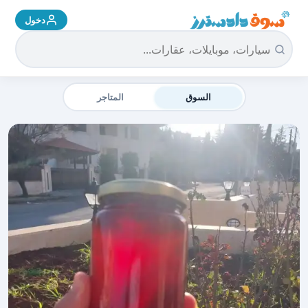
دخول
سوق دادسترز الرئيسية
السوق
المتاجر