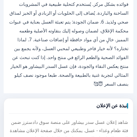
فوائده بشكل مركز. يُستخدم كتحلية طبيعية في المشروبات
الساخنة والباردة. يُضاف إلى الحلويات أو الزبادي أو الخبز لمذاق
صحي ولذيذ. 6. ضمان الجودة: يتم تعبئة العسل بعناية في عبوات
محكمة الإغلاق، لضمان وصوله إليك بنقاوته الأصلية وطعمه
المميز. خالٍ من أي مواد حافظة أو إضافات صناعية. 7. لماذا
تختاره؟ لأنه خيار فاخر وطبيعي لمحبي العسل، ولأنه يجمع بين
الفوائد الصحية والطعم الرائع في منتج واحد. إذا كنت تبحث عن
منتج يعكس النقاء والجودة، فإن عسل السدر البيشاور هو الخيار
المثالي لتجربة غنية بالطبيعة والصحة. طبعا موجود نصف كيلو
بنصف السعر 😇🥰
نبذة عن الإعلان
شاهد إعلان عسل سدر بيشاور على منصة سوق دادسترز ضمن
فئة طعام وغذاء - عسل. يمكنك من خلال صفحة الإعلان مشاهدة