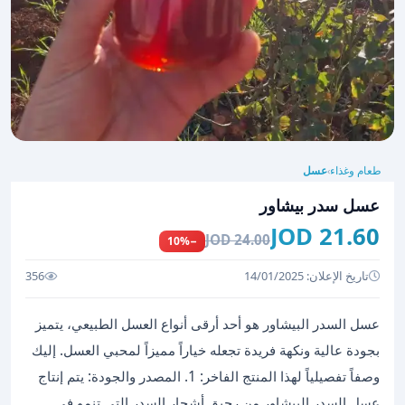
طعام وغذاء
عسل
›
عسل سدر بيشاور
21.60 JOD
24.00 JOD
−10%
تاريخ الإعلان: 14/01/2025
356
عسل السدر البيشاور هو أحد أرقى أنواع العسل الطبيعي، يتميز
بجودة عالية ونكهة فريدة تجعله خياراً مميزاً لمحبي العسل. إليك
وصفاً تفصيلياً لهذا المنتج الفاخر: 1. المصدر والجودة: يتم إنتاج
عسل السدر البيشاور من رحيق أشجار السدر التي تنمو في