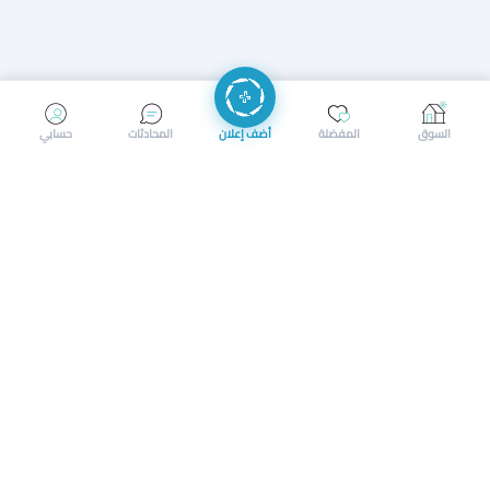
إرسال رسالة
إجراء مكالمة
السوق
المفضلة
أضف إعلان
المحادثات
حسابي
سوق محلي ذكي لبيع وشراء كل شيء. تسجيل المتاجر، إعلانات
بالصور، تصفّح حسب الفئات والموقع، وإشعارات بالعروض القريبة
حمل التطبيق الآن