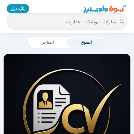
دخول
سوق دادسترز الرئيسية
السوق
المتاجر