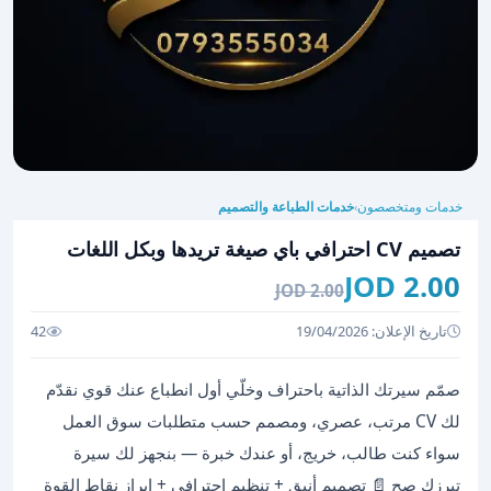
خدمات ومتخصصون
خدمات الطباعة والتصميم
›
تصميم CV احترافي باي صيغة تريدها وبكل اللغات
2.00 JOD
2.00 JOD
تاريخ الإعلان: 19/04/2026
42
صمّم سيرتك الذاتية باحتراف وخلّي أول انطباع عنك قوي نقدّم
لك CV مرتب، عصري، ومصمم حسب متطلبات سوق العمل
سواء كنت طالب، خريج، أو عندك خبرة — بنجهز لك سيرة
تبرزك صح 📄 تصميم أنيق + تنظيم احترافي + إبراز نقاط القوة