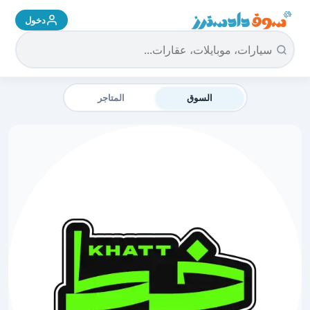
دخول
سوق دادسترز الرئيسية
السوق
المتاجر