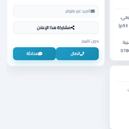
البريد غير متوفر
يعي،
محاطة بالفلل والشاليهات والمزارع الخاصة والاكواخ وتبعد عن الباص السريع 3 كيلو المساحة: 4608 م2 الواجهة: على شارعين رئيسيين (88م + 93م)
مشاركة هذا الإعلان
بدون تقييم
بية
اتصال
محادثة