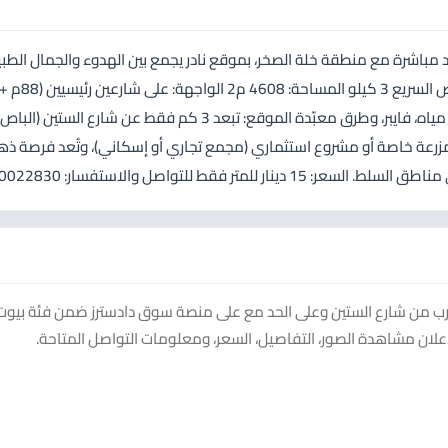
باشرة مع منطقة خلة الصخر، بموقع نادر يجمع بين الهدوء والجمال الطب
القوشان: مفروزة جاهزة مع سند ملكية مستقل الخدمات: كهرباء، مياه، فايبر، وطرق معبّدة الموقع: تبعد 3 كم فقط عن شارع الستين (الباص
اخرة أو مزرعة خاصة أو مشروع استثماري (مجمع تجاري أو إسكاني)، وتُعد فرصة ذه
ط للتواصل والاستفسار: 0780022830
قرب من شارع الستين وعلى الحد مع على منصة سوق دادسترز ضمن فئة بيوت
إعلان مشاهدة الصور، التفاصيل، السعر، ومعلومات التواصل المتاحة.