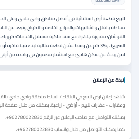
29 مشاهدة
للبيع قطعة أرض استثنائية في أفضل مناطق وادي حادي وعلى الحد م
السريع) ، و35 كم عن وسط عمّان قطعة مثالية لبناء فيلا ف
لمن يبحث عن سكن هادئ مع استثمار مضمون في واحدة من أرقى مناطق السلط. السعر: 15 دينار للمتر فق
نبذة عن الإعلان
شاهد إعلان ارض للبيع في البلقاء / السلط منطقة وادي حادي بال
وعقارات - عقارات للبيع - أراضي - زراعية. يمكنك من خلال صفحة ال
يمكنك التواصل مع صاحب الإعلان عبر الرقم
+962780022830
.
كما يمكنك التواصل من خلال واتساب
+962780022830
.