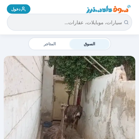
دخول
سوق دادسترز الرئيسية
السوق
المتاجر