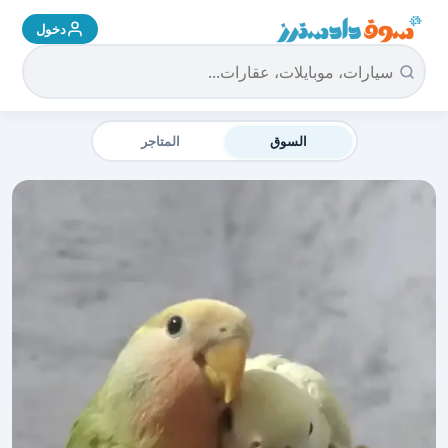
دخول
سوق دادسترز الرئيسية
السوق
المتاجر