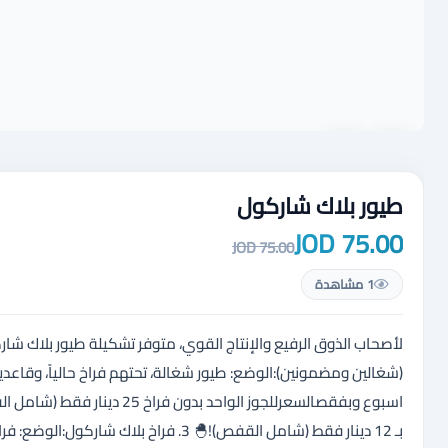
طيور بلاك شاركول
75.00 JOD
75.00 JOD
1 مشاهدة
(شغالين ومضمونين): ​الوضع: طيور شغالة، تحتهم فراخ حالياً، وقاعدين