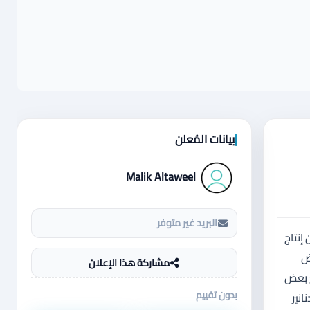
بيانات المُعلن
Malik Altaweel
البريد غير متوفر
ب النظافة) وصحة حديد، والأسعار لقطة بداعي التصفية: ​👑 1. جوزين إنتاج
يض
مشاركة هذا الإعلان
حبتين مع بعض
بدون تقييم
! ​🐣 3. فراخ بلاك شاركول: ​الوضع: فراخ ناعمة وصحة ممتازة (بداية خير للي حابب يربي على إيده). ​السعر: الحبة بـ 5 دنانير