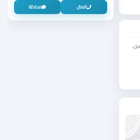
اتصال
محادثة
يل،