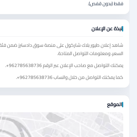
فقط (بدون قفص).
نبذة عن الإعلان
شاهد إعلان طيور بلاك شاركول على منصة سوق دادسترز ضمن فئة رف
السعر، ومعلومات التواصل المتاحة.
يمكنك التواصل مع صاحب الإعلان عبر الرقم
+962785638736
.
كما يمكنك التواصل من خلال واتساب
+962785638736
.
الموقع