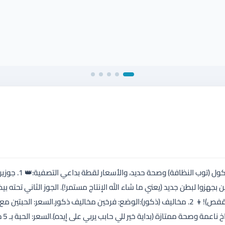
لأصحاب الذوق الرفيع والإنتاج القوي، متوفر تشكيلة طيور بلاك شاركول (تو
 بجهزوا لبطن جديد (يعني ما شاء الله الإنتاج مستمر!). الجوز الثاني تحته ب
اسبوع وبفقص ​السعرللجوز الواحد بدون فراخ 25 دينار فقط (شامل القفص)! ​👦 2. مخاليف (ذكور): ​الوضع: فرخين مخاليف ذكور. ​السعر: ال
بـ 12 دينار فقط (شامل القفص)