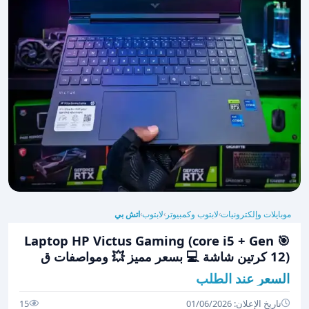
موبايلات وإلكترونيات
لابتوب وكمبيوتر
لابتوب
اتش بي
›
›
›
🎯 Laptop HP Victus Gaming (core i5 + Gen
12) كرتين شاشة 💻 بسعر مميز 💥 ومواصفات ق
السعر عند الطلب
تاريخ الإعلان: 01/06/2026
15