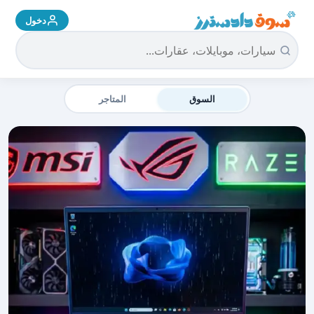
دخول
سوق دادسترز الرئيسية
السوق
المتاجر