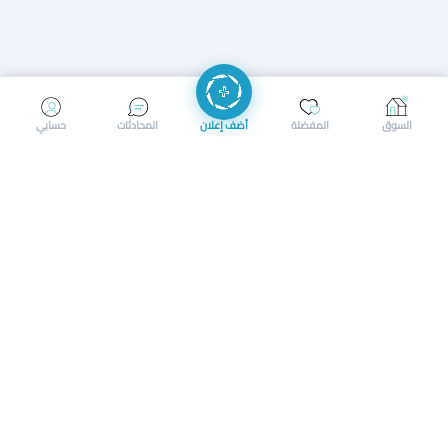
إرسال رسالة
إجراء مكالمة
السوق
المفضلة
أضف إعلان
المحادثات
حسابي
سوق محلي ذكي لبيع وشراء كل شيء. تسجيل المتاجر، إعلانات
بالصور، تصفّح حسب الفئات والموقع، وإشعارات بالعروض القريبة
حمل التطبيق الآن