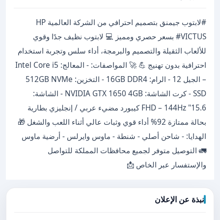
#لابتوب جيمنق بتصميم احترافي من الشركة العالمية HP
VICTUS# بسعر حصري ومميز 💻 لابتوب نظيف جدًا وقوي
للألعاب الثقيلة والتصميم والبرمجة، أداء سلس وتجربة استخدام
احترافية بدون تهنيج 💪 🚀 المواصفات: - المعالج: Intel Core i5
– الجيل 12 - الرام: 16GB DDR4 - التخزين: 512GB NVMe
SSD - كرت الشاشة: NVIDIA GTX 1650 4GB - الشاشة:
15.6" FHD – 144Hz كيبورد مضيء عربي / إنجليزي بطارية
بحالة ممتازة 92% أداء قوي وثبات عالي أثناء اللعب والشغل 🎁
الهدايا: - شاحن أصلي - شنطة - ماوس وايرلس - أرضية ماوس
🚛 التوصيل متوفر لجميع محافظات المملكة للتواصل
والإستفسار عبر الخاص 📩
نبذة عن الإعلان