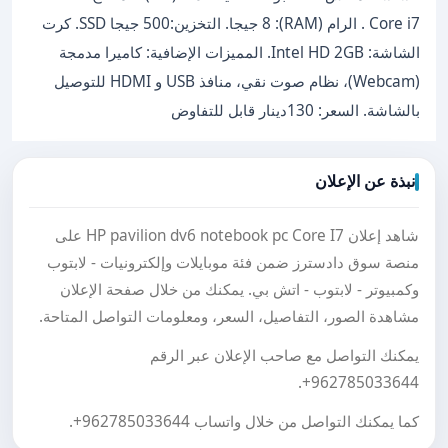
Core i7 . الرام (RAM): 8 جيجا. التخزين:500 جيجا SSD. كرت
الشاشة: Intel HD 2GB. المميزات الإضافية: كاميرا مدمجة
(Webcam)، نظام صوت نقي، منافذ USB و HDMI للتوصيل
بالشاشة. السعر: 130دينار قابل للتفاوض
نبذة عن الإعلان
شاهد إعلان HP pavilion dv6 notebook pc Core I7 على
منصة سوق دادسترز ضمن فئة موبايلات وإلكترونيات - لابتوب
وكمبيوتر - لابتوب - اتش بي. يمكنك من خلال صفحة الإعلان
مشاهدة الصور، التفاصيل، السعر، ومعلومات التواصل المتاحة.
يمكنك التواصل مع صاحب الإعلان عبر الرقم
.
+962785033644
كما يمكنك التواصل من خلال واتساب
+962785033644
.