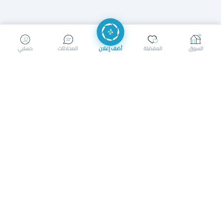
إرسال رسالة
إجراء مكالمة
السوق
المفضلة
أضف إعلان
المحادثات
حسابي
سوق محلي ذكي لبيع وشراء كل شيء. تسجيل المتاجر، إعلانات
بالصور، تصفّح حسب الفئات والموقع، وإشعارات بالعروض القريبة
حمل التطبيق الآن