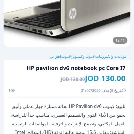
1 / 12
موبايلات وإلكترونيات
لابتوب وكمبيوتر
لابتوب
اتش بي
›
›
›
HP pavilion dv6 notebook pc Core I7
130.00 JOD
130.00 JOD
تاريخ الإعلان: 01/07/2026
1
للبيع: لابتوب HP Pavilion dv6 بحالة ممتازة جهاز عملي وأنيق
يجمع بين الأداء القوي والتصميم العصري، مناسب جداً للدراسة،
العمل المكتبي، وتصفح الإنترنت والترفيه. المواصفات الرئيسية
الشاشة: مقاس 15.6 بوصة عالية الدقة (HD). المعالج: Intel