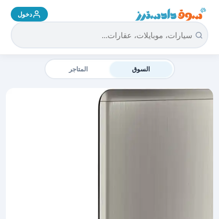
دخول
سوق دادسترز الرئيسية
السوق
المتاجر