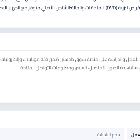
البروجكتر. مدخل إنترنت سلكي RJ-45 + واي فاي وبلوتوث. مشغل أقراص ليزرية (DVD). الملحقات والحالة:الشاحن الأصلي متوفر مع الجهاز.
HP  نظيف جداً وبسعر لقطة – للعمل والدراسة على منصة سوق دادسترز ضمن فئة موبايلات وإلكترونيات 
 مشاهدة الصور، التفاصيل، السعر، ومعلومات التواصل المتاحة.
عمل
حجم الشاشة