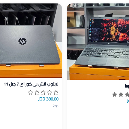
عرض تفاصيل لابتوب اتش بي كور اي 7 جيل
laptop
لابتوب اتش بي كور اي 7 جيل 11
la
380.00 JOD
2