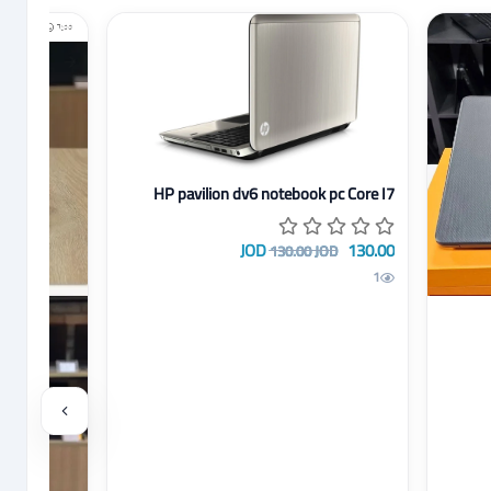
عرض تفاصيل HP pavilion dv6 notebook pc Core I7
HP pavilion dv6 notebook pc Core I7
130.00 JOD
130.00 JOD
1
 11