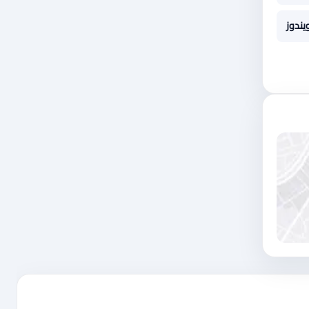
يندوز