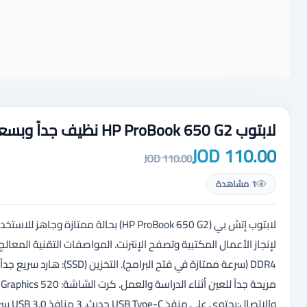
لابتوب HP ProBook 650 G2 نظيف جداً وبسعر لقطة – للعمل والدراسة
110.00 JOD
110.00 JOD
1 مشاهدة
لابتوب إتش بي (HP ProBook 650 G2) بح