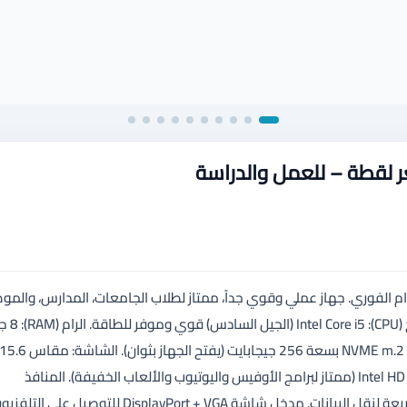
الة ممتازة وجاهز للاستخدام الفوري. جهاز عملي وقوي جداً، ممتاز لطلاب الجامعات، المدارس، وال
لإنجاز الأعمال المكتبية وتصف
مريحة جداً للعين أثناء الدراسة والعمل. كرت الشاشة: Intel HD Graphics 520 (ممتاز لبرامج الأوفيس واليوتيوب والألعاب الخفيفة). المنافذ
والاتصال:يحتوي على منفذ USB Type-C حديث. 3 منافذ USB 3.0 سريعة لنقل البيانات. مدخل شاشة DisplayPort + VGA للتوصي