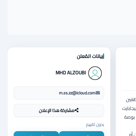
بيانات المُعلن
MHD ALZOUBI
m.ss.zz@icloud.com
موظفين
ح الإنترنت. المواصفات التقنية المعالج (CPU): Intel Core i5 (الجيل السادس) قوي وموفر للطاقة. الرام (RAM): 8 جيجابايت
مشاركة هذا الإعلان
DDR4 (سرعة ممتازة في فتح البرامج). التخزين (SSD): هارد سريع جداً NVME m.2 بسعة 256 جيجابايت (يفتح الجهاز بثوان). الشاشة: مقاس 15.6 بوصة
بدون تقييم
ل على التلفزيون أو