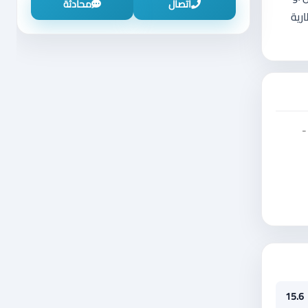
اتصال
محادثة
 البطارية
-
15.6