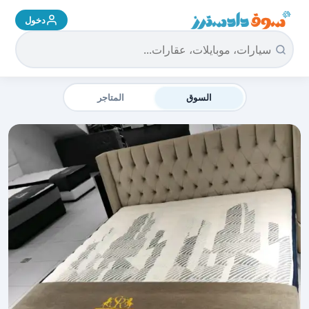
دخول
سوق دادسترز الرئيسية
السوق
المتاجر