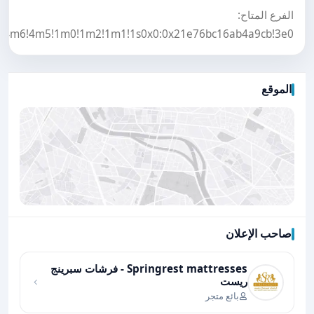
الفرع المتاح:
=!4m6!4m5!1m0!1m2!1m1!1s0x0:0x21e76bc16ab4a9cb!3e0.
الموقع
صاحب الإعلان
اضغط لتحميل الموقع
Springrest mattresses - فرشات سبرينج
ريست
بائع متجر