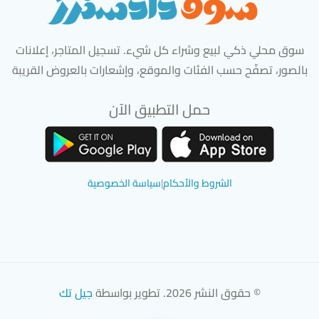
سوق محلي ذكي لبيع وشراء كل شيء. تسجيل المتاجر، إعلانات
بالصور، تصفّح حسب الفئات والموقع، وإشعارات بالعروض القريبة
حمل التطبيق الآن
تحميل تطبيق سوق دادسترز من App Store
تحميل تطبيق سوق دادسترز من 
الشروط والأحكام
|
سياسة الخصوصية
© حقوق النشر 2026. تطوير بواسطة
جيل تك