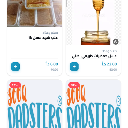
طعام وغذاء
علب شهد عسل 1k
طعام وغذاء
عسل حمضيات طبيعي اصلي
22.00 د.أ
6.00 د.أ
10.00
22.00
−17%
−20%