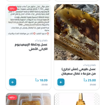
−23%
طعام وغذاء
عسل وخلطة الإبيميديوم
التركي الأصلي
طعام وغذاء
عسل طبيعي (مش تجاري)
من مزرعة د نضال سعيفان
25.00 د.أ
18.09 د.أ
23.50
25.00
−40%