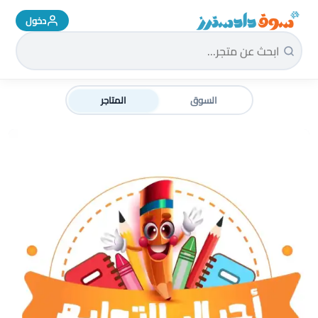
دخول
سوق دادسترز الرئيسية
السوق
المتاجر