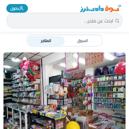
دخول
سوق دادسترز الرئيسية
السوق
المتاجر