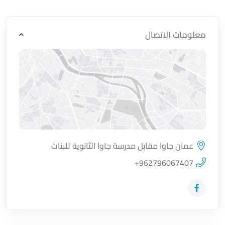
معلومات الاتصال
عمان جاوا مقابل مدرسة جاوا الثانوية للبنات
اضغط لتحميل الموقع
+962796067407
زيارة حساب المتجر على Facebook-f