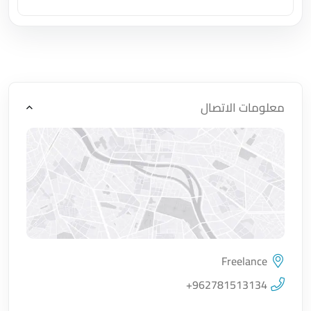
اضغط لتحميل الموقع
معلومات الاتصال
Freelance
اضغط لتحميل الموقع
+962781513134