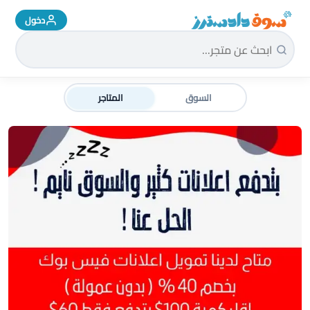
دخول
سوق دادسترز الرئيسية
السوق
المتاجر