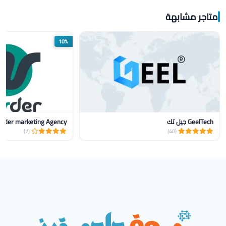
متاجر مشابهة
10%
GeelTech جيل تك
nder marketing Agency
(7)
(40)