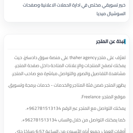
خبير تسويقي مختص في ادارة الحملات الاعلانية وصفحات
السوشيال ميديا
نبذة عن المتجر
تعرّف على متجر thaher agency على منصة سوق دادسترز، حيث
يمكنك تصفح المنتجات والإعلانات المتاحة داخل صفحة المتجر،
مشاهدة التفاصيل والصور، والتواصل مباشرة مع صاحب المتجر.
يظهر المتجر ضمن فئة المتاجر والخدمات - خدمات برمجة وتسويق.
موقع المتجر: Freelance.
يمكنك التواصل مع المتجر عبر الرقم
+962781513134
.
كما يمكنك التواصل من خلال واتساب
+962781513134
.
أوقات العمل: جميع أيام الأسبوع من الساعة 6:57 صباحًا حتى