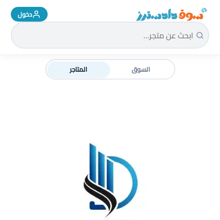
دخول
سوق دادسترز الرئيسية
السوق
المتاجر