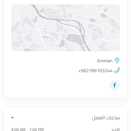
Amman
اضغط لتحميل الموقع
+962786103244
زيارة حساب المتجر على Facebook-f
ساعات العمل
الأحد
9:00 AM - 7:00 PM