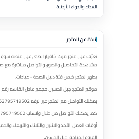
الغذاء والدواء الأردنية
نبذة عن المتجر
تعرّف على متجر مركز كافيار الطبي على منصة سوق د
مشاهدة التفاصيل والصور، والتواصل مباشرة مع صا
يظهر المتجر ضمن فئة دليل الصحة - عيادات.
موقع المتجر: جبل الحسين مجمع عادل القاسم رقم المجمع 193 مقابل البنك الاسلامي الاردني الطابق الرابع
يمكنك التواصل مع المتجر عبر الرقم
62795719502
كما يمكنك التواصل من خلال واتساب
2795719502
أوقات العمل: الأحد والاثنين والثلاثاء والأربعاء والخميس والسبت من الساعة 0
الفروع المتاحة: جبل الحسين.