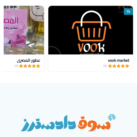
7%
vook market
عطور المصري
(5)
(6)