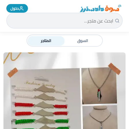
دخول
سوق دادسترز الرئيسية
السوق
المتاجر